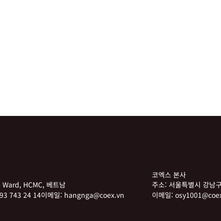
코엑스 본사
he Ward, HCMC, 베트남
주소:
서울특별시 강남구
93 743 24 14
이메일:
hangnga@coex.vn
이메일:
osy1001@coex