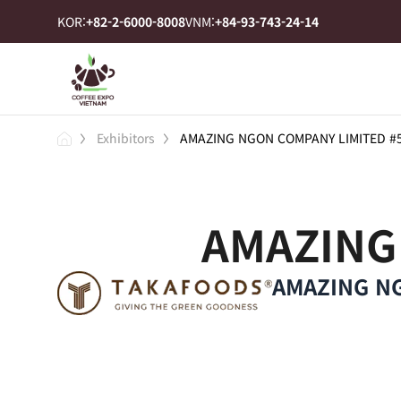
KOR:
+82-2-6000-8008
VNM:
+84-93-743-24-14
Exhibitors
AMAZING NGON COMPANY LIMITED #
AMAZING
AMAZING N