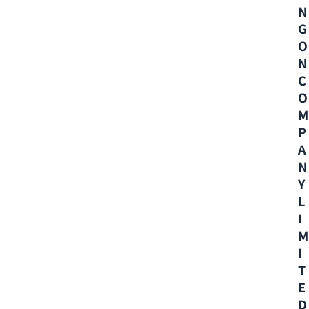
N
G
O
N
C
O
M
P
A
N
Y
L
I
M
I
T
E
D