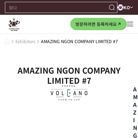
KO
방문하려면 등록하세요
Exhibitors
AMAZING NGON COMPANY LIMITED #7
AMAZING NGON COMPANY
LIMITED #7
A
M
A
Z
I
N
G