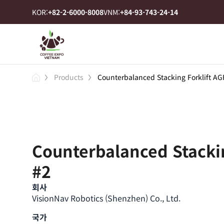
KOR:
+82-2-6000-8008
VNM:
+84-93-743-24-14
Products
Counterbalanced Stacking Forklift AG
Counterbalanced Stackin
#2
회사
VisionNav Robotics (Shenzhen) Co., Ltd.
국가