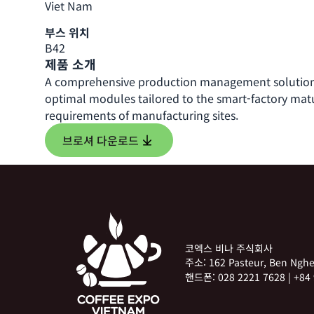
Viet Nam
부스 위치
B42
제품 소개
A comprehensive production management solution 
optimal modules tailored to the smart-factory matu
requirements of manufacturing sites.
브로셔 다운로드
코엑스 비나 주식회사
주소:
162 Pasteur, Ben Ng
핸드폰:
028 2221 7628
|
+84 