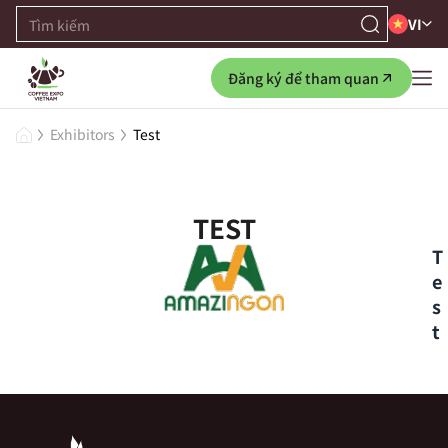
VI
Đăng ký để tham quan
Exhibitors
Test
TEST
T
e
s
t