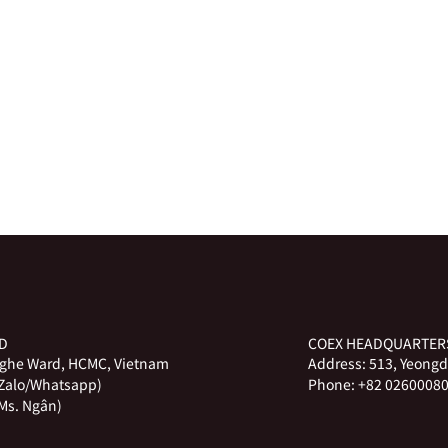
ED
COEX HEADQUARTER
Nghe Ward, HCMC, Vietnam
Address:
513, Yeongd
(Zalo/Whatsapp)
Phone:
+82 02600080
Ms. Ngân)