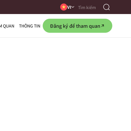
VI
Đăng ký để tham quan
M QUAN
THÔNG TIN