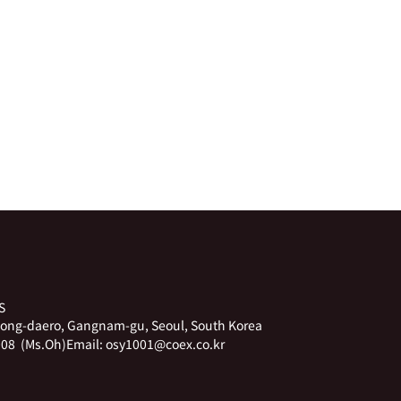
S
ong-daero, Gangnam-gu, Seoul, South Korea
08 (Ms.Oh)
Email:
osy1001@coex.co.kr