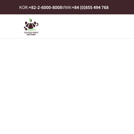
KOR:
+82-2-6000-8008
VNM:
+84 (0)855 494 768