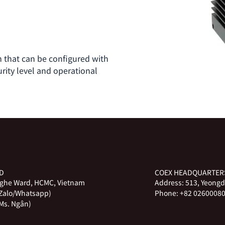
that can be configured with
rity level and operational
ED
COEX HEADQUARTER
Nghe Ward, HCMC, Vietnam
Address:
513, Yeongd
(Zalo/Whatsapp)
Phone:
+82 02600080
Ms. Ngân)