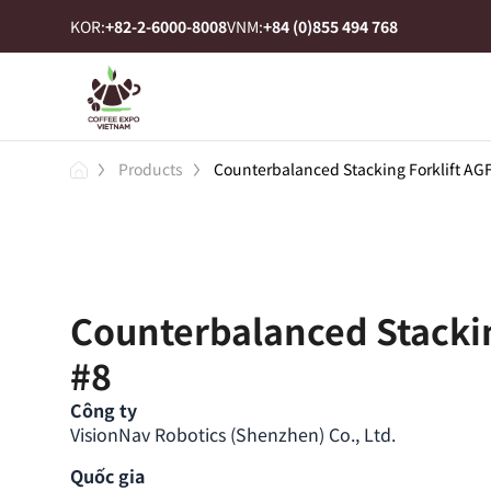
KOR:
+82-2-6000-8008
VNM:
+84 (0)855 494 768
Products
Counterbalanced Stacking Forklift AG
Counterbalanced Stackin
#8
Công ty
VisionNav Robotics (Shenzhen) Co., Ltd.
Quốc gia