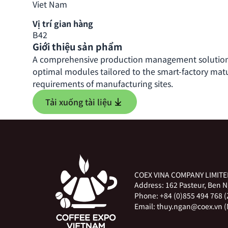
Viet Nam
Vị trí gian hàng
B42
Giới thiệu sản phẩm
A comprehensive production management solution 
optimal modules tailored to the smart-factory matu
requirements of manufacturing sites.
Tải xuống tài liệu
COEX VINA COMPANY LIMIT
Address:
162 Pasteur, Ben 
Phone:
+84 (0)855 494 768 
Email:
thuy.ngan@coex.vn (